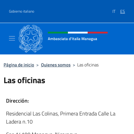
Saltar al contenido
IT
ES
Gobierno italiano
Encabezado del sitio web, redes
Ambasciata d'Italia Managua
Sito Ufficiale Ambasciata d'Italia a Managu
Página de inicio
>
Quienes somos
>
Las oficinas
Las oficinas
Dirección:
Residencial Las Colinas, Primera Entrada Calle La
Ladera n.10