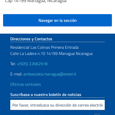
Cap 14199 Managua, Nicaragua
Navegar en la sección
Sezione footer
Direcciones y Contactos
Residencial Las Colinas Primera Entrada
Calle La Ladera n.10 14199 Managua Nicaragua
Tel:
+(505) 22662918
E-mail:
ambasciata.managua@esteri.it
Oficinas centrales
Suscríbase a nuestro boletín de noticias
Inserta tu correo electronico