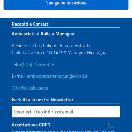
Naviga nella sezione
Sezione footer
Recapiti e Contatti
Ambasciata d’Italia a Managua
Residencial Las Colinas Primera Entrada
Calle La Ladera n.10 14199 Managua Nicaragua
Tel:
+(505) 22662918
E-mail:
ambasciata.managua@esteri.it
Gli uffici della sede
Iscriviti alla nostra Newsletter
Inserisci la tua email
Accettazione GDPR
Autorizzo il trattamento dei miei dati personali ai sensi del GDPR e del