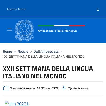
Salta al contenuto
IT
Governo Italiano
Intestazione sito, social e menù
Ambasciata d'Italia Managua
Sito Ufficiale Ambasciata d'Italia a Managu
Home
>
Notizie
>
Dall’Ambasciata
>
XXII SETTIMANA DELLA LINGUA ITALIANA NEL MONDO
XXII SETTIMANA DELLA LINGUA
ITALIANA NEL MONDO
Data pubblicazione:
19 Ottobre 2022
Tipologia:
News