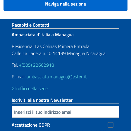
Naviga nella sezione
Sezione footer
Recapiti e Contatti
Ambasciata d’Italia a Managua
Residencial Las Colinas Primera Entrada
Calle La Ladera n.10 14199 Managua Nicaragua
Tel:
+(505) 22662918
E-mail:
ambasciata.managua@esteri.it
Gli uffici della sede
Iscriviti alla nostra Newsletter
Inserisci la tua email
Accettazione GDPR