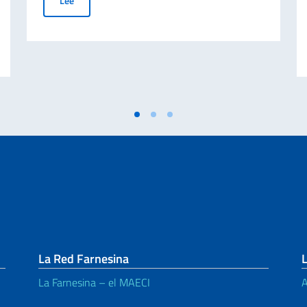
Lee
 Carta d’Identità Elettronica o CIE). Validez ilimitada de las CIE emitidas 
La Red Farnesina
La Farnesina – el MAECI
A