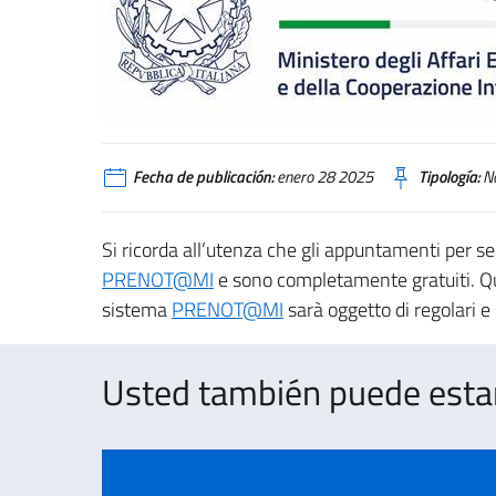
Fecha de publicación:
enero 28 2025
Tipología:
No
Si ricorda all’utenza che gli appuntamenti per s
PRENOT@MI
e sono completamente gratuiti. Qu
sistema
PRENOT@MI
sarà oggetto di regolari e
Usted también puede estar 