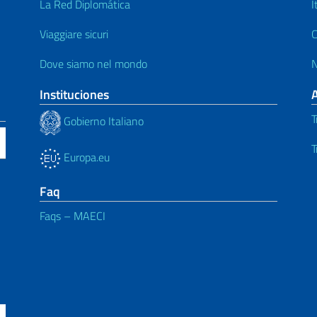
La Red Diplomática
I
Viaggiare sicuri
C
Dove siamo nel mondo
N
Instituciones
T
Gobierno Italiano
T
Europa.eu
Faq
Faqs – MAECI