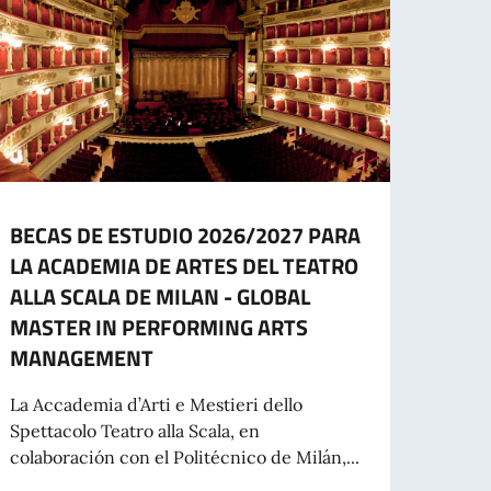
BECAS DE ESTUDIO 2026/2027 PARA
CON
LA ACADEMIA DE ARTES DEL TEATRO
DE E
ALLA SCALA DE MILAN - GLOBAL
DUR
MASTER IN PERFORMING ARTS
La Em
MANAGEMENT
previ
desem
La Accademia d’Arti e Mestieri dello
Spettacolo Teatro alla Scala, en
colaboración con el Politécnico de Milán,...
Le
ORMATO PAPEL PARA VIAJAR AL EXTRANJERO A PARTIR DEL 3 DE AGOSTO 