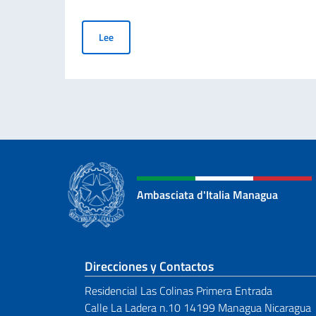
Documento de Identidad Electrónico (en italiano,
Lee
Ambasciata d'Italia Managua
Sezione footer
Direcciones y Contactos
Residencial Las Colinas Primera Entrada
Calle La Ladera n.10 14199 Managua Nicaragua