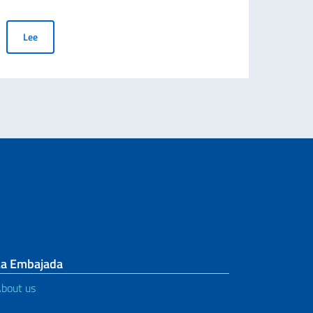
a favor de ciudadanos mayores de 70 años
BECAS DE ESTUDIO 2026/2027 PARA LA ACADEMIA DE ARTES 
Lee
La Embajada
bout us