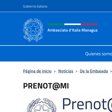
Saltar al contenido
Gobierno italiano
Encabezado del sitio web,
Ambasciata d'Italia Managua
Sito Ufficiale Ambasciata d'Italia
Quienes som
Página de inicio
>
Noticias
>
De la Embajada
PRENOT@MI