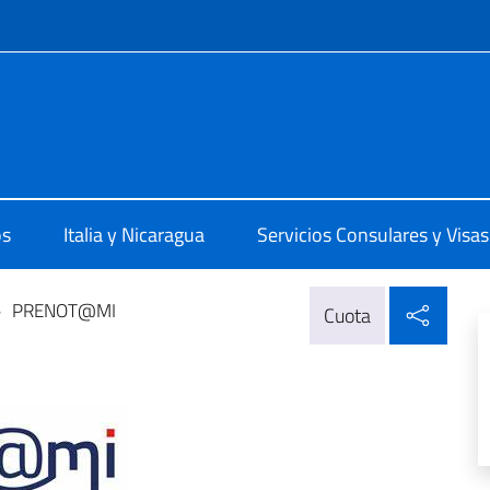
 redes sociales y menú
 a Managua
os
Italia y Nicaragua
Servicios Consulares y Visas
Compa
>
PRENOT@MI
Cuota