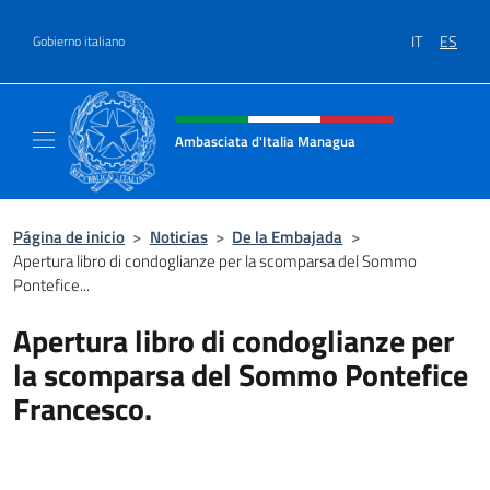
Saltar al contenido
IT
ES
Gobierno italiano
Encabezado del sitio web, redes
Ambasciata d'Italia Managua
Sito Ufficiale Ambasciata d'Italia a Managu
Página de inicio
>
Noticias
>
De la Embajada
>
Apertura libro di condoglianze per la scomparsa del Sommo
Pontefice...
Apertura libro di condoglianze per
la scomparsa del Sommo Pontefice
Francesco.