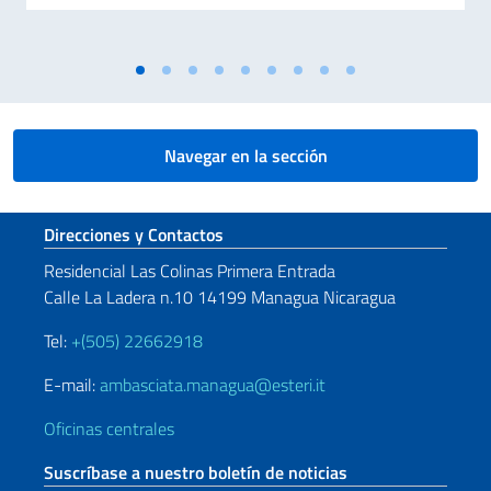
Navegar en la sección
Sezione footer
Direcciones y Contactos
Residencial Las Colinas Primera Entrada
Calle La Ladera n.10 14199 Managua Nicaragua
Tel:
+(505) 22662918
E-mail:
ambasciata.managua@esteri.it
Oficinas centrales
Suscríbase a nuestro boletín de noticias