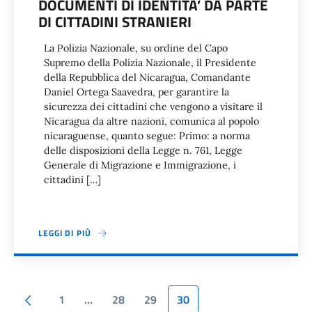
DOCUMENTI DI IDENTITA’ DA PARTE
DI CITTADINI STRANIERI
La Polizia Nazionale, su ordine del Capo
Supremo della Polizia Nazionale, il Presidente
della Repubblica del Nicaragua, Comandante
Daniel Ortega Saavedra, per garantire la
sicurezza dei cittadini che vengono a visitare il
Nicaragua da altre nazioni, comunica al popolo
nicaraguense, quanto segue: Primo: a norma
delle disposizioni della Legge n. 761, Legge
Generale di Migrazione e Immigrazione, i
cittadini […]
LEGGI DI PIÙ
Paginazione
Pagina precedente
1
…
28
29
30