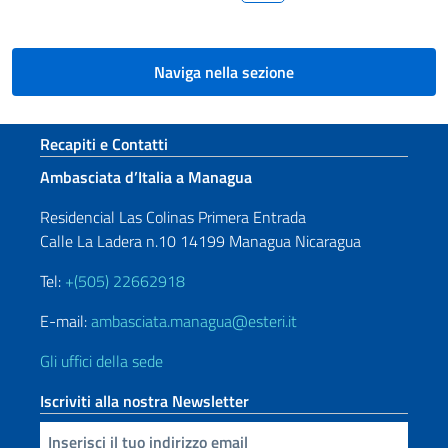
Naviga nella sezione
Sezione footer
Recapiti e Contatti
Ambasciata d’Italia a Managua
Residencial Las Colinas Primera Entrada
Calle La Ladera n.10 14199 Managua Nicaragua
Tel:
+(505) 22662918
E-mail:
ambasciata.managua@esteri.it
Gli uffici della sede
Iscriviti alla nostra Newsletter
Inserisci la tua email